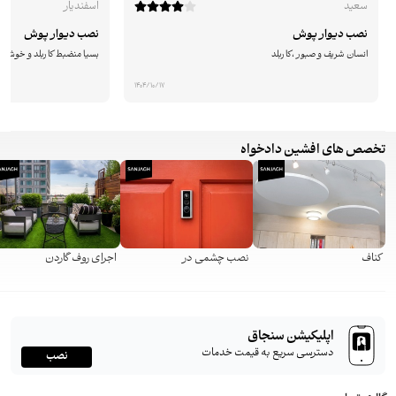
سعید
اسفندیار
نصب دیوار پوش
نصب دیوار پوش
انسان شریف و صبور ،کاربلد
بسیا منضبط کاربلد و خوش ا
1404/10/17
تخصص های افشین دادخواه
کناف
نصب چشمی در
اجرای روف گاردن
اپلیکیشن سنجاق
دسترسی سریع به قیمت خدمات
نصب