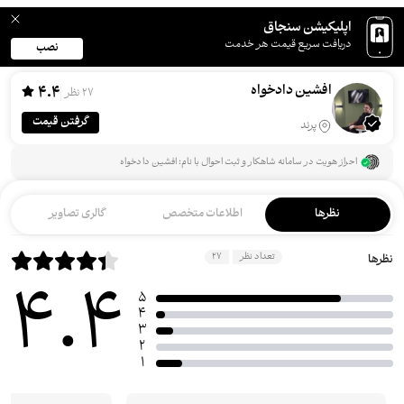
اپلیکیشن سنجاق
دریافت سریع قیمت هر خدمت
نصب
افشین دادخواه
4.4
27 نظر
گرفتن قیمت
پرند
احراز هویت در سامانه شاهکار و ثبت احوال با نام: افشین دادخواه
نظرها
اطلاعات متخصص
گالری تصاویر
تعداد نظر
27
نظرها
4.4
5
4
3
2
1