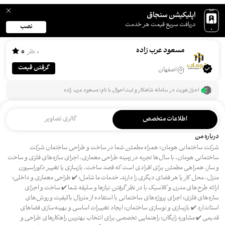
اپلیکیشن سنجاق
دریافت سریع قیمت هر خدمت
نصب
مسعود عرب زاده
0
0 نظر
گرفتن قیمت
اصفهان
احراز هویت در سامانه شاهکار و ثبت احوال با نام: مسعود عرب زاده
اطلاعات متخصص
گالری تصاویر
درباره من
شرکت ساختمانی هومان؛ همراه مطمئن شما در ساخت و طراحی ساختمان شرکت
ساختمانی هومان، با سال‌ها تجربه در زمینه طراحی معماری، اجرای سازه‌های فلزی و ساخت
و ساز، همراهی مطمئن برای افرادی است که قصد ساخت، بازسازی یا تغییر دکوراسیون
منزل، محل کار یا هر فضای دیگری را دارند. خدمات ما شامل: ✔️ طراحی معماری و داخلی:
ارائه طرح‌های مدرن و کلاسیک با در نظر گرفتن نیازها و سلیقه شما ✔️ ساخت و اجرای
سازه‌های فلزی: اجرای پروژه‌های ساختمانی با استفاده از متریال باکیفیت و روش‌های
استاندارد ✔️ بازسازی و نوسازی ساختمان: ایجاد تغییرات اساسی و بهینه‌سازی فضاهای
قدیمی ✔️ مشاوره رایگان: راهنمایی تخصصی برای انتخاب بهترین راهکارهای طراحی و