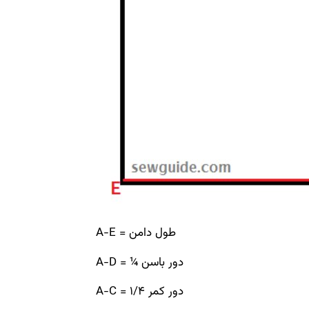
A-E = طول دامن
A-D = ¼ دور باسن
A-C = 1/4 دور کمر