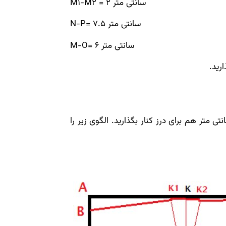
M1-M2 = 2 سانتی متر
N-P= 7.5 سانتی متر
M-O= 6 سانتی متر
ه پارچه را از عرض روی هم تا کنید و 4 سانتی متر هم برای درز کنار بگذارید. الگوی زیر را