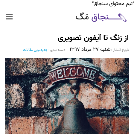
"تیم محتوای سنجاق"
زنده‌تر
از زنگ تا آیفون تصویری
حرفه‌ای‌تر
شنبه ۲۷ مرداد ۱۳۹۷
تاریخ انتشار :‌
-
دسته بندی :
جدیدترین مقالات
سیر تا پیاز خدمات
World Mag
بازار آنلاین سنجاق