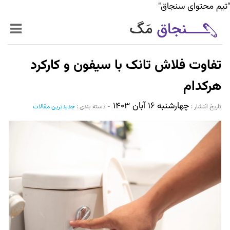
"تیم محتوای سنجاق"
زنده‌تر
تفاوت فلاش تانک با سیفون و کارکرد
حرفه‌ای‌تر
هرکدام
چهارشنبه ۱۶ آبان ۱۴۰۳
سیر تا پیاز خدمات
تاریخ انتشار :‌
-
دسته بندی :
جدیدترین مقالات
World Mag
بازار آنلاین سنجاق