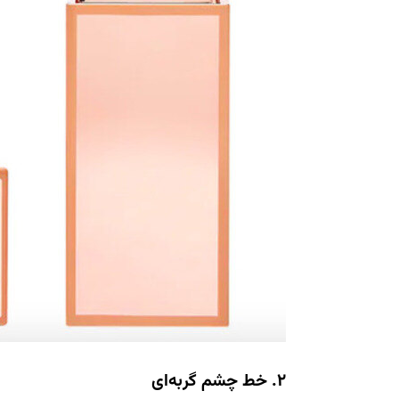
2. خط چشم گربه‌ای