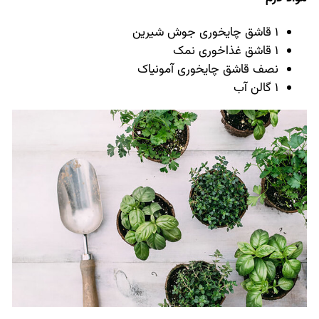
1 قاشق چایخوری جوش شیرین
1 قاشق غذاخوری نمک
نصف قاشق چایخوری آمونیاک
1 گالن آب