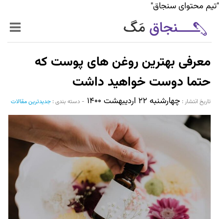
"تیم محتوای سنجاق"
زنده‌تر
معرفی بهترین روغن های پوست که
حرفه‌ای‌تر
حتما دوست خواهید داشت
چهارشنبه ۲۲ اردیبهشت ۱۴۰۰
سیر تا پیاز خدمات
تاریخ انتشار :‌
-
دسته بندی :
جدیدترین مقالات
World Mag
بازار آنلاین سنجاق