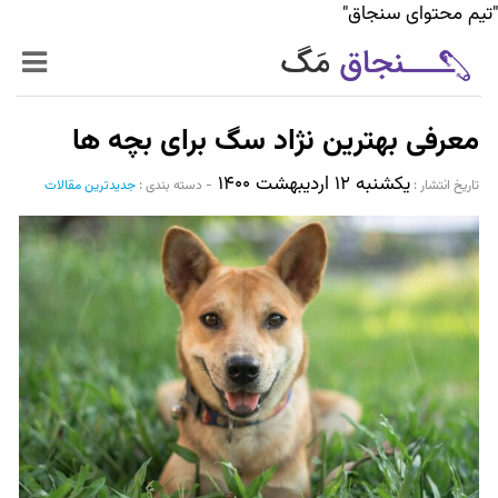
"تیم محتوای سنجاق"
زنده‌تر
معرفی بهترین نژاد سگ برای بچه ها
حرفه‌ای‌تر
یکشنبه ۱۲ اردیبهشت ۱۴۰۰
تاریخ انتشار :‌
-
دسته بندی :
جدیدترین مقالات
سیر تا پیاز خدمات
World Mag
بازار آنلاین سنجاق