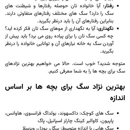
رفتار:
آیا خانواده تان حوصله رفتارها و شیطنت های
سگ را دارد؟ سگ های مختلف رفتارهای متفاوتی دارند.
بنابراین رفتارهای آن را باید درنظر بگیرید.
نگهداری:
آیا به نگهداری از موهای سگ تان فکر کرده اید؟
چه کسی سگ تان را برای پیاده روی می برد؟ باید پیش از
آوردن سگ به خانه نیازهای آن و توانایی خانواده را درنظر
بگیرید.
متوجه شدید؟ خوب است. حالا می خواهیم بهترین نژادهای
سگ برای بچه ها را به شما معرفی کنیم.
بهترین نژاد سگ برای بچه ها بر اساس
اندازه
سگ های کوچک: داکسهوند، بولداگ فرانسوی، هاوانس،
پاپیون، کاوالیر کینگ چارلز اسپانیل، پاگ
سگ هایی با اندازه متوسط: بیگل، پودل، ویزسلا