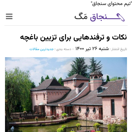
"تیم محتوای سنجاق"
زنده‌تر
نکات و ترفندهایی برای تزیین باغچه
حرفه‌ای‌تر
شنبه ۲۶ تیر ۱۴۰۰
تاریخ انتشار :‌
-
دسته بندی :
جدیدترین مقالات
سیر تا پیاز خدمات
World Mag
بازار آنلاین سنجاق