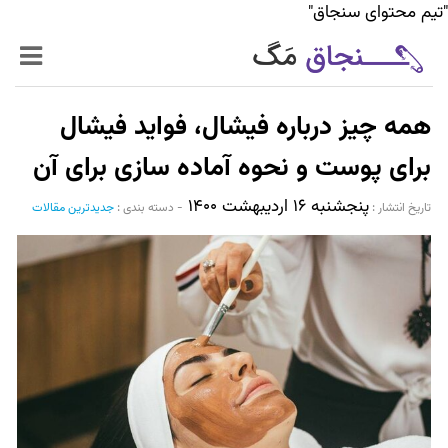
"تیم محتوای سنجاق"
زنده‌تر
همه چیز درباره فیشال، فواید فیشال
حرفه‌ای‌تر
برای پوست و نحوه آماده سازی برای آن
پنجشنبه ۱۶ اردیبهشت ۱۴۰۰
سیر تا پیاز خدمات
تاریخ انتشار :‌
-
دسته بندی :
جدیدترین مقالات
World Mag
بازار آنلاین سنجاق