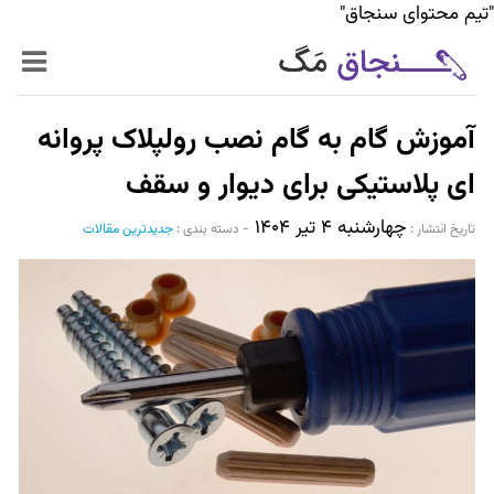
"تیم محتوای سنجاق"
زنده‌تر
آموزش گام به گام نصب رولپلاک پروانه
حرفه‌ای‌تر
ای پلاستیکی برای دیوار و سقف
چهارشنبه ۴ تیر ۱۴۰۴
سیر تا پیاز خدمات
تاریخ انتشار :‌
-
دسته بندی :
جدیدترین مقالات
World Mag
بازار آنلاین سنجاق