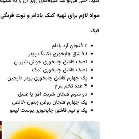
کنید. حتی می‌توانید میوه‌های روی آن را به سل
مواد لازم برای تهیه کیک بادام و توت فرنگی
کیک
2 فنجان آرد بادام
1 قاشق چایخوری بکینگ پودر
نصف قاشق چایخوری جوش شیرین
نصف قاشق چایخوری نمک
یک چهارم قاشق چایخوری پودر دارچین
4 عدد تخم مرغ
دو سوم فنجان شربت افرا یا عسل
یک چهارم فنجان روغن زیتون خالص
یک و نیم قاشق چایخوری پوست لیمو