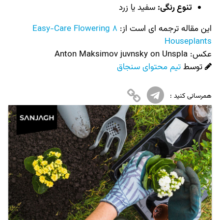
تنوع رنگی:
سفید یا زرد
این مقاله ترجمه ای است از:
8 Easy-Care Flowering
Houseplants
عکس:‌
Anton Maksimov juvnsky on Unspla
توسط
تیم محتوای سنجاق
همرسانی کنید :