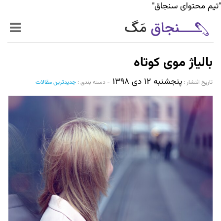
"تیم محتوای سنجاق"
زنده‌تر
بالیاژ موی کوتاه
حرفه‌ای‌تر
پنجشنبه ۱۲ دی ۱۳۹۸
تاریخ انتشار :‌
-
دسته بندی :
جدیدترین مقالات
سیر تا پیاز خدمات
World Mag
بازار آنلاین سنجاق