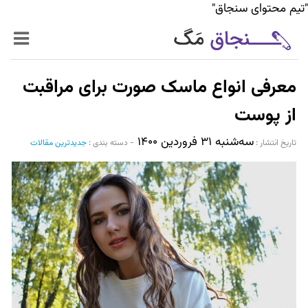
"تیم محتوای سنجاق"
زنده‌تر
معرفی انواع ماسک صورت برای مراقبت
حرفه‌ای‌تر
از پوست
سه‌شنبه ۳۱ فروردین ۱۴۰۰
سیر تا پیاز خدمات
تاریخ انتشار :‌
-
دسته بندی :
جدیدترین مقالات
World Mag
بازار آنلاین سنجاق