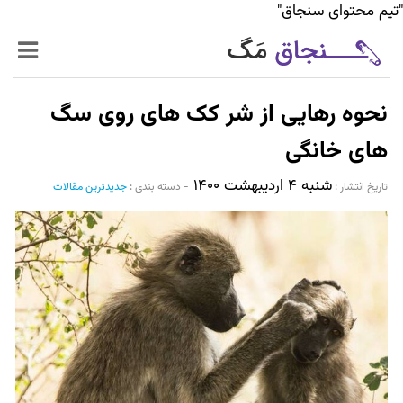
"تیم محتوای سنجاق"
زنده‌تر
نحوه رهایی از شر کک های روی سگ
حرفه‌ای‌تر
های خانگی
شنبه ۴ اردیبهشت ۱۴۰۰
سیر تا پیاز خدمات
تاریخ انتشار :‌
-
دسته بندی :
جدیدترین مقالات
World Mag
بازار آنلاین سنجاق