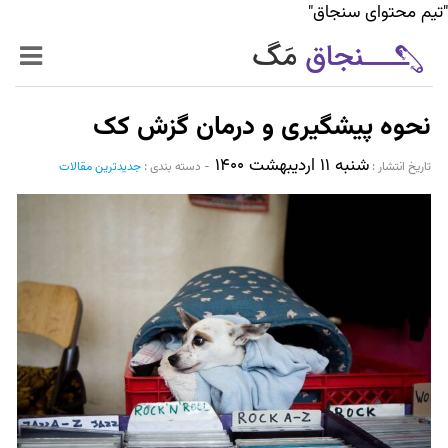
"تیم محتوای سنجاق"
زنده‌تر
نحوه پیشگیری و درمان گزش کک
حرفه‌ای‌تر
شنبه ۱۱ اردیبهشت ۱۴۰۰
تاریخ انتشار :‌
-
دسته بندی :
جدیدترین مقالات
سیر تا پیاز خدمات
World Mag
بازار آنلاین سنجاق