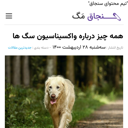
"تیم محتوای سنجاق"
زنده‌تر
همه چیز درباره واکسیناسیون سگ ها
حرفه‌ای‌تر
سه‌شنبه ۲۸ اردیبهشت ۱۴۰۰
تاریخ انتشار :‌
-
دسته بندی :
جدیدترین مقالات
سیر تا پیاز خدمات
World Mag
بازار آنلاین سنجاق