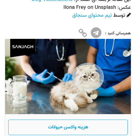
عکس:‌
Ilona Frey on Unsplash
توسط
تیم محتوای سنجاق
همرسانی کنید :
هزینه واکسن حیوانات