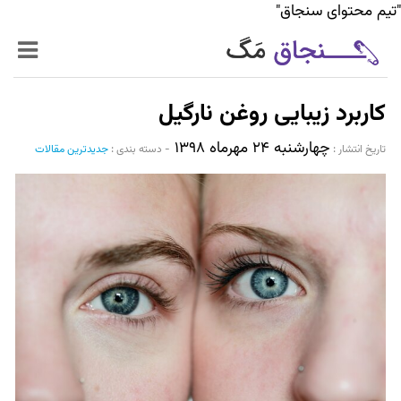
"تیم محتوای سنجاق"
زنده‌تر
کاربرد زیبایی روغن نارگیل
حرفه‌ای‌تر
چهارشنبه ۲۴ مهرماه ۱۳۹۸
تاریخ انتشار :‌
-
دسته بندی :
جدیدترین مقالات
سیر تا پیاز خدمات
World Mag
بازار آنلاین سنجاق