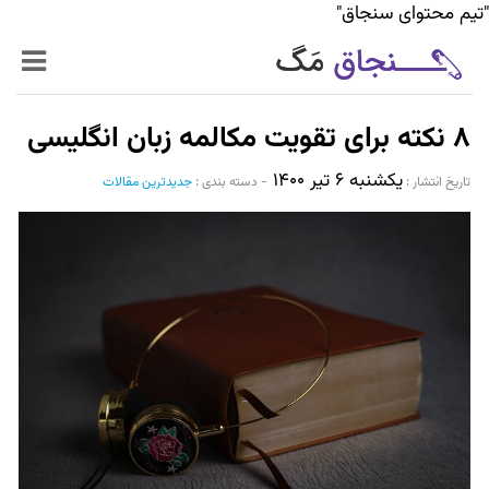
"تیم محتوای سنجاق"
زنده‌تر
۸ نکته برای تقویت مکالمه زبان انگلیسی
حرفه‌ای‌تر
یکشنبه ۶ تیر ۱۴۰۰
تاریخ انتشار :‌
-
دسته بندی :
جدیدترین مقالات
سیر تا پیاز خدمات
World Mag
بازار آنلاین سنجاق