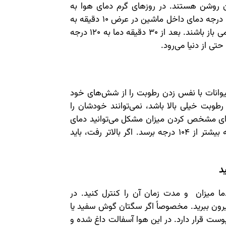
ن روشن هستند. در روزهای گرم دمای هوا به
میزان خطرناکی می‌رسد. مثلاً در روزی با دمای 85 درجه دمای داخل ماشین در عرض 10 دقیقه به
102 درجه می‌رسد، آن هم در حالی که پنجره‌ها کمی باز باشند. بعد از 30 دقیقه دما به 120 درجه
حتی از دنیا می‌رود.
 حیوانات با نفس زدن رطوبت را از شش‌های خود
رطوبت خیلی بالا باشد، نمی‌توانند خودشان را
 برای مشخص کردن میزان مشکل می‌توانید دمای
بدن سگ را اندازه بگیرید. چون دمای آن نباید به بیشتر از 104 درجه برسد. اگر بالاتر رفت، باید
د
 میزان و مدت زمان آن را کنترل کنید. در
رون ببرید. مخصوصاً اگر سگتان گوش سفید یا
وست قرار دارد. در این هوا آسفالت داغ شده و