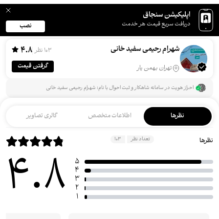
اپلیکیشن سنجاق
دریافت سریع قیمت هر خدمت
نصب
شهرام رحیمی سفید خانی
4.8
103 نظر
گرفتن قیمت
تهران بهمن یار
احراز هویت در سامانه شاهکار و ثبت احوال با نام: شهرام رحیمی سفید خانی
نظرها
اطلاعات متخصص
گالری تصاویر
تعداد نظر
103
نظرها
4.8
5
4
3
2
1