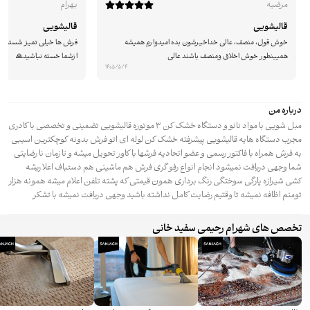
مرضیه
بهرام
قالیشویی
قالیشویی
خوش قول، منصف، عالی خداخیرشون بده امیدوارم همیشه
فرش ها خیلی تمیز شسته شد
همیینطور خوش اخلاق ومنصف باشند عالی
ازشما خسته نباشید🙏
1405/5/4
درباره من
مبل شویی با مواد نانو و دستگاه خشک کن ۳ موتوره قالیشویی تضمینی و تخصصی با کادری
مجرب دستگاه هایه قالیشویی پیشرفته خشک کن لوله ای اتو فرش بدونه کوچکترین اسیبی
به فرش همراه با فاکتور رسمی و عضو اتحادیه فرشها با کاور تحویل میشه و تا زمان نا رضایتی
شما وجهی دریافت نمیشود انجام انواع رفو گری فرش هم ماشینی هم دستباف اعلا ریشه
کشی شیرازه پارگی سوختگی رنگ برداری همون قیمتی که پشته تلفن اعلام میشه همونه هزار
تومنم اظافه نمیشه تا وقتیم رضایت کامل نداشته باشید وجهی دریافت نمیشه با تشکر
تخصص های شهرام رحیمی سفید خانی