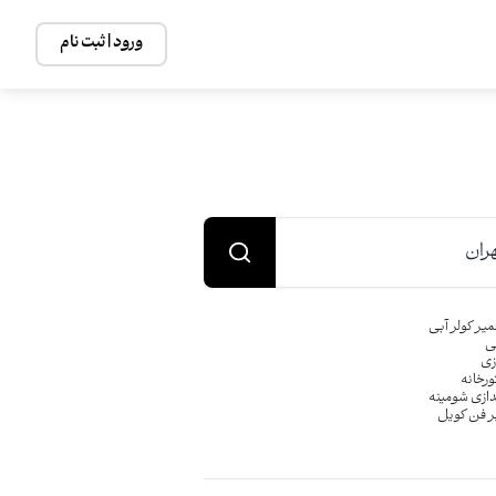
ورود | ثبت نام
ران
یر کولر آبی
ی
زی
ورخانه
دازی شومینه
ر فن کویل