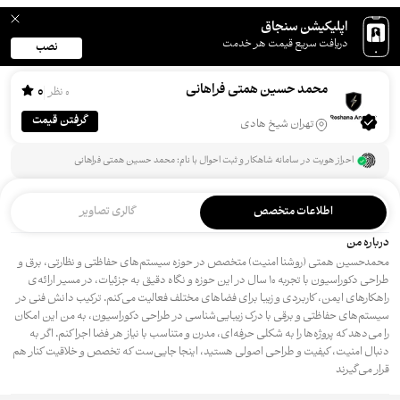
اپلیکیشن سنجاق
دریافت سریع قیمت هر خدمت
نصب
محمد حسین همتی فراهانی
0
0 نظر
گرفتن قیمت
تهران شیخ هادی
احراز هویت در سامانه شاهکار و ثبت احوال با نام: محمد حسین همتی فراهانی
اطلاعات متخصص
گالری تصاویر
درباره من
محمدحسین همتی (روشنا امنیت) متخصص در حوزه سیستم‌های حفاظتی و نظارتی، برق و
طراحی دکوراسیون با تجربه‌ ۱۰ سال در این حوزه و نگاه دقیق به جزئیات، در مسیر ارائه‌ی
راهکارهای ایمن، کاربردی و زیبا برای فضاهای مختلف فعالیت می‌کنم. ترکیب دانش فنی در
سیستم‌های حفاظتی و برقی با درک زیبایی‌شناسی در طراحی دکوراسیون، به من این امکان
را می‌دهد که پروژه‌ها را به شکلی حرفه‌ای، مدرن و متناسب با نیاز هر فضا اجرا کنم. اگر به
دنبال امنیت، کیفیت و طراحی اصولی هستید، اینجا جایی‌ست که تخصص و خلاقیت کنار هم
قرار می‌گیرند