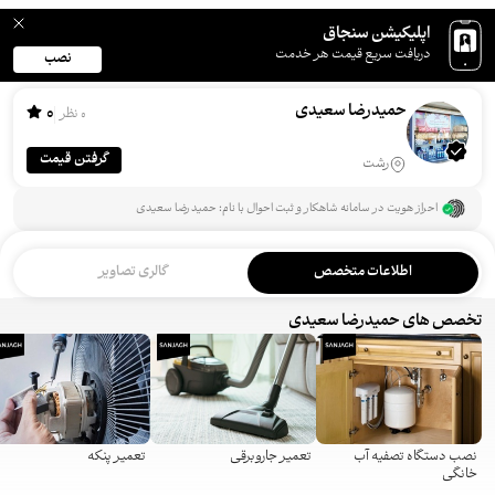
اپلیکیشن سنجاق
دریافت سریع قیمت هر خدمت
نصب
حمیدرضا سعیدی
0
0 نظر
گرفتن قیمت
رشت
احراز هویت در سامانه شاهکار و ثبت احوال با نام: حمیدرضا سعیدی
اطلاعات متخصص
گالری تصاویر
تخصص های حمیدرضا سعیدی
نصب دستگاه تصفیه آب
تعمیر جاروبرقی
تعمیر پنکه
خانگی