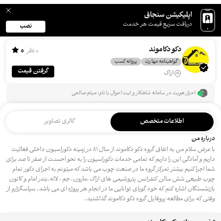
اپلیکیشن سنجاق
دریافت سریع قیمت هر خدمت
نصب
دکو دکاموند
0
0 نظر
گواهینامه مهارت
پروانه کسب
گرفتن قیمت
اراک
احراز هویت در سامانه شاهکار و ثبت احوال با نام: میثم صالحی
اطلاعات متخصص
گالری تصاویر
درباره من
با عرض سلام من به اتفاق گروه دکو دکاموند از سال ۸۱ در زمینه دکوراسیون داخلی فعالیت
داریم و آمادگی این را داریم که تمامی خدمات دکوراسیون را به نحو احسنت از صفر تا صد برای
شما اجرا کنیم بیشتر تمرکز گروه ما در صنعت چوب می باشد که میتونم به اجرای دکور تمام
چوب طبیعی شش سالن کنفرانس پتروشیمی های اراک ،مارون، جم ، لاله،بندر امام و کانون
بازنشستگان اشاره کنم که خود گویای توانایی ما در انجام هر پروژه ای می باشد . سپاسگزارم از
وقتی که برای مطالعه پروفایل گروه دکو دکاموند گذاشتید .