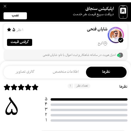
اپلیکیشن سنجاق
دریافت سریع قیمت هر خدمت
نصب
شایان فتحی
5
1 نظر
گرفتن قیمت
کرج
احراز هویت در سامانه شاهکار و ثبت احوال با نام: شایان فتحی
نظرها
اطلاعات متخصص
گالری تصاویر
تعداد نظر
1
نظرها
5
5
4
3
2
1