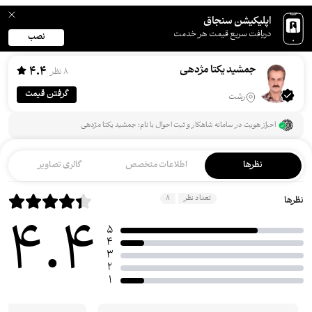
اپلیکیشن سنجاق
دریافت سریع قیمت هر خدمت
نصب
جمشید یکتا مژدهی
4.4
8 نظر
گرفتن قیمت
رشت
احراز هویت در سامانه شاهکار و ثبت احوال با نام: جمشید یکتا مژدهی
نظرها
اطلاعات متخصص
گالری تصاویر
تعداد نظر
8
نظرها
4.4
5
4
3
2
1