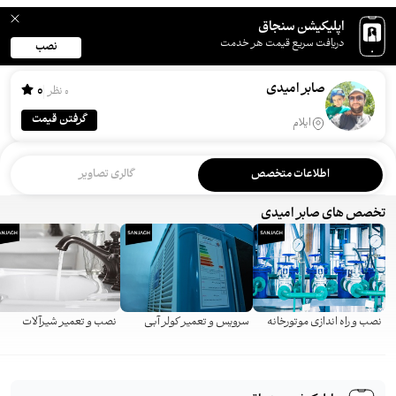
اپلیکیشن سنجاق
دریافت سریع قیمت هر خدمت
نصب
صابر امیدی
0
0 نظر
گرفتن قیمت
ایلام
اطلاعات متخصص
گالری تصاویر
تخصص های صابر امیدی
نصب و راه اندازی موتورخانه
سرویس و تعمیر کولر آبی
نصب و تعمیر شیرآلات