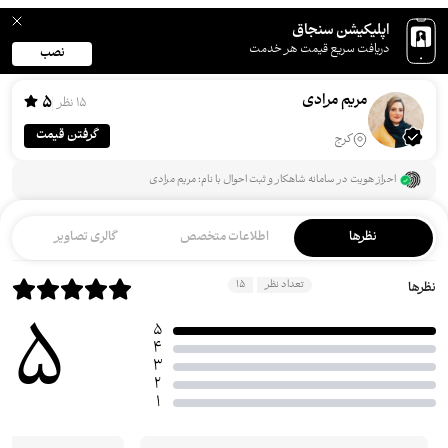
اپلیکیشن سنجاق
دریافت سریع قیمت هر خدمت
نصب
مریم مرادی
5
15 نظر
گرفتن قیمت
کرج
احراز هویت در سامانه شاهکار و ثبت احوال با نام: مریم مرادی
نظرها
اطلاعات متخصص
گالری تصاویر
تعداد نظر
15
نظرها
5
5
4
3
2
1