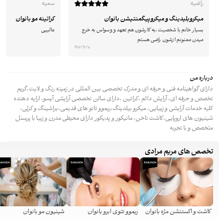
راضیه
سمیه
میکروبلیدینگ و میکروپیگمنتیشن بانوان
کراتینه مو بانوان
بسیار خانم با شخصیت ،به کارشون هم تعهد و وسواس به خرج
عالییی
میدن ممنونم ازشون راضی هستم
1402/12/10
درباره من
دارای گواهینامه فنی و حرفه ای و مدرک تخصصی بین المللی در زمینه رنگ و لایت،گریم
تخصص و حرفه ای، آرایش دائم ،کراتین ،دارای سالن تخصصی آرایشی آیسو، ارایه دهنده
کلیه خدمات آرایشی و زیبایی، میکرو بیلدینگ،ریموو تاتو های قدیمی،براشینگ و کرلی،
شینیون های اروپایی،کاشت ناخن، مانیکور و پدیکور دارای محیطی مدرن و زیبا با پرسنل
متخصص و با تجربه
تخصص های مریم مرادی
کاشت و اکستنشن مژه بانوان
ریموو تتوی ابرو بانوان
شینیون مو بانوان