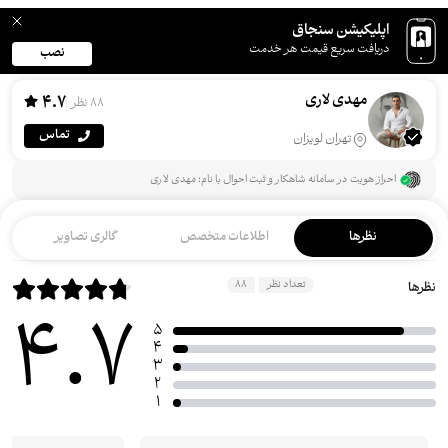
اپلیکیشن سنجاق
دریافت سریع قیمت هر خدمت
نصب
مهدی لاری
4.7
88 نظر
تماس
تهران لویزان
احراز هویت در سامانه شاهکار و ثبت احوال با نام: مهدی لاری
نظرها
اطلاعات متخصص
گالری تصاویر
تعداد نظر
88
نظرها
4.7
5
4
3
2
1