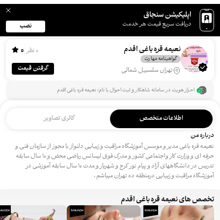
اپلیکیشن سنجاق
دریافت سریع قیمت هر خدمت
نصب
نعیمه قره باغی اقدم
0
0 نظر
گواهینامه مهارت
گرفتن قیمت
تهران سلسبیل شمالی
احراز هویت در سامانه شاهکار و ثبت احوال با نام: نعیمه قره باغی اقدم
اطلاعات متخصص
گالری تصاویر
درباره من
نعیمه قره باغی مدیر و موسس آموزشگاه مراقبت و زیبایی دلنواز با مجوز از سازمان فنی و
حرفه ای و وزارت کار واجتماعی کشور و مدرک فوق لیسانس ریاضی محض و ۱۰ سال سابقه
تدریس در دانشگاههای آزاد و پیام نور کرج و شهریار و مدت ۱۰ سال سابقه آموزشی در
آموزشگاه مراقبت و زیبایی درمنطقه ده تهران میباشم .
تخصص های نعیمه قره باغی اقدم