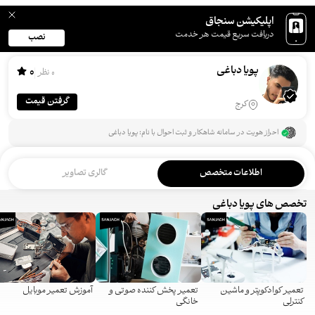
اپلیکیشن سنجاق
دریافت سریع قیمت هر خدمت
نصب
پویا دباغی
0
0 نظر
گرفتن قیمت
کرج
احراز هویت در سامانه شاهکار و ثبت احوال با نام: پویا دباغی
اطلاعات متخصص
گالری تصاویر
تخصص های پویا دباغی
تعمیر کوادکوپتر و ماشین
تعمیر پخش کننده صوتی و
آموزش تعمیر موبایل
کنترلی
خانگی