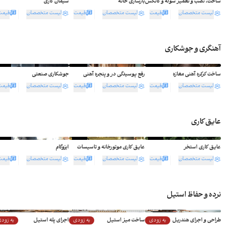
ساخت، نصب و تعمیر سوله و کانکس
بازسازی خانه
سیمان کاری
لیست متخصصان
قیمت
لیست متخصصان
قیمت
لیست متخصصان
قیمت
آهنگری و جوشکاری
ثبت سفارش
ثبت سفارش
ثبت سفارش
ساخت کرکره آهنی مغازه
رفع پوسیدگی در و پنجره آهنی
جوشکاری صنعتی
لیست متخصصان
قیمت
لیست متخصصان
قیمت
لیست متخصصان
قیمت
عایق کاری
ثبت سفارش
ثبت سفارش
ثبت سفارش
عایق کاری استخر
عایق کاری موتورخانه و تاسیسات
ایزوگام
لیست متخصصان
قیمت
لیست متخصصان
قیمت
لیست متخصصان
قیمت
نرده و حفاظ استیل
به زودی
به زودی
به زود
طراحی و اجرای هندریل
ساخت میز استیل
اجرای پله استیل